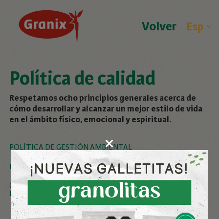
Volver
Política de calidad
Respetamos ocho principios generales acerca de
cómo
desarrollar y alcanzar un mejor estilo de vida
en el ámbito
físico, emocional y espiritual.
POLÍTICA DE GESTIÓN AMBIENTAL
POLÍTICA DE INOCUIDAD DE ALIMENTOS
CERTIFICACIÓN FSSC 22000
DE LA PLANTA CAMPANA