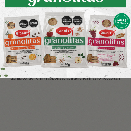
Del encuentro participaron Marcelo Cerdá, Gerente General de G
Responsabilidad Social Empresarial.
El acuerdo contempla los siguientes puntos:
- Garantizar el cuidado y manipulación de los productos donados.
- Darle un valor social a los alimentos que perdieron su valor come
personas que más lo necesitan.
- Distribuir los alimentos de manera trazable y segura entre enti
de Alimentos.
Estamos felices de mantener esta alianza estratégica con la Red
donados, de forma responsable, a quienes más lo necesitan.