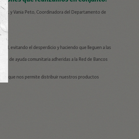
ranix, y Vania Peto, Coordinadora del Departamento de
rcial, evitando el desperdicio y haciendo que lleguen a las
dades de ayuda comunitaria adheridas a la Red de Bancos
 BDA que nos permite distribuir nuestros productos