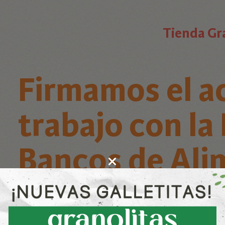
Tienda Gr
Firmamos el a
trabajo con la
Bancos de Ali
Recibimos la visita de Santiago Ramos, pr
Bancos de Alimentos, y Natasha Hinsch, r
para firmar el acuerdo de trabajo por las 