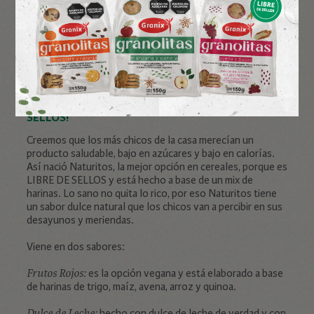
NUEVA LÍNEA DE CEREALES PARA NIÑOS ¡LIBRE DE
SELLOS!
Creemos que los más chicos de la casa merecían un
producto saludable, bajo en azúcares y bajo en calorías.
Así nació Naturitos, la mejor opción en cereales, porque es
LIBRE DE SELLOS y está hecho a base de un mix de
harinas. Lo sano no quita lo rico, por eso Naturitos tiene
un sabor dulce natural que los chicos van a percibir en sus
desayunos y meriendas.
Viene en dos sabores:
es la opción vegana y está elaborado a base
Frutos Rojos:
de harinas de trigo, maíz, avena, arroz y quinoa.
hecho con dulce de leche de verdad y con
Dulce de Leche: